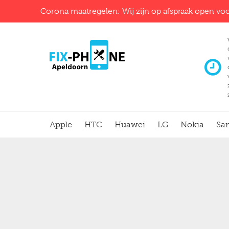
Corona maatregelen: Wij zijn op afspraak open voo
Apple
HTC
Huawei
LG
Nokia
Sa