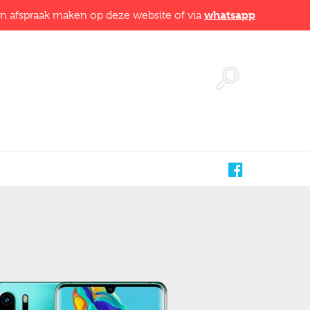
whatsapp
en afspraak maken op deze website of via