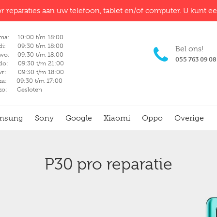
r reparaties aan uw telefoon, tablet en/of computer. U kunt e
ma: 10:00 t/m 18:00
di: 09:30 t/m 18:00
Bel ons!
wo: 09:30 t/m 18:00
055 763 09 08
do: 09:30 t/m 21:00
vr: 09:30 t/m 18:00
za: 09:30 t/m 17:00
zo: Gesloten
msung
Sony
Google
Xiaomi
Oppo
Overige
P30 pro reparatie