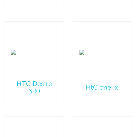
HTC Desire
HtC one x
320